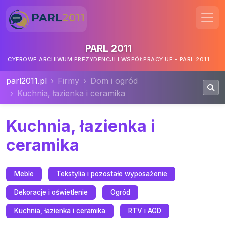
PARL 2011
CYFROWE ARCHIWUM PREZYDENCJI I WSPÓŁPRACY UE - PARL 2011
parl2011.pl
Firmy
Dom i ogród
Kuchnia, łazienka i ceramika
Kuchnia, łazienka i
ceramika
Meble
Tekstylia i pozostałe wyposażenie
Dekoracje i oświetlenie
Ogród
Kuchnia, łazienka i ceramika
RTV i AGD