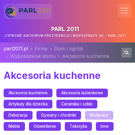
PARL 2011
CYFROWE ARCHIWUM PREZYDENCJI I WSPÓŁPRACY UE - PARL 2011
parl2011.pl
Firmy
Dom i ogród
Wyposażenie domu
Akcesoria kuchenne
Akcesoria kuchenne
Akcesoria kuchenne
Akcesoria łazienkowe
Artykuły dla dziecka
Ceramika i szkło
Dekoracje
Dywany i chodniki
Materace
Meble
Oświetlenie
Tekstylia
Inne