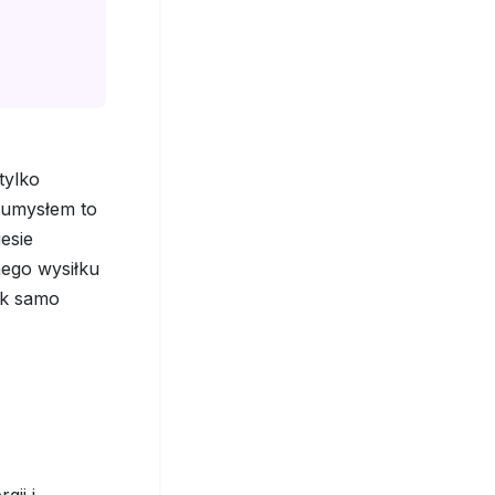
tylko
 umysłem to
esie
nego wysiłku
ak samo