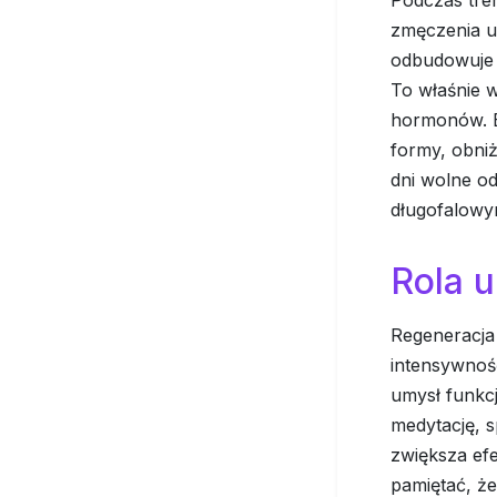
Podczas tren
zmęczenia u
odbudowuje w
To właśnie w
hormonów. B
formy, obniż
dni wolne od
długofalowy
Rola u
Regeneracja 
intensywność
umysł funkcj
medytację, 
zwiększa ef
pamiętać, że