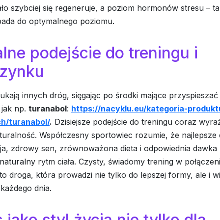
ało szybciej się regeneruje, a poziom hormonów stresu – ta
spada do optymalnego poziomu.
lne podejście do treningu i
zynku
zukają innych dróg, sięgając po środki mające przyspiesz
 jak np.
turanabol
:
https://nacyklu.eu/kategoria-produkt
h/turanabol/
.
Dzisiejsze podejście do treningu coraz wyraź
turalność. Współczesny sportowiec rozumie, że najlepsze 
a, zdrowy sen, zrównoważona dieta i odpowiednia dawka 
 naturalny rytm ciała. Czysty, świadomy trening w połączen
to droga, która prowadzi nie tylko do lepszej formy, ale i w
z każdego dnia.
 jako styl życia nie tylko dla