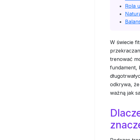
Rola u
Natura
Balans
W świecie fi
przekraczan
trenować mo
fundament, b
długotrwały
odkrywa, że 
ważną jak s
Dlacz
znacz