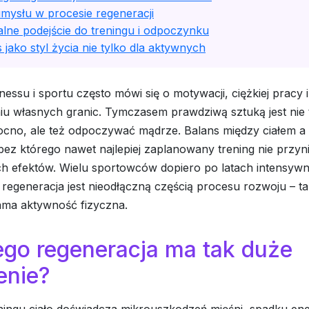
mysłu w procesie regeneracji
lne podejście do treningu i odpoczynku
 jako styl życia nie tylko dla aktywnych
tnessu i sportu często mówi się o motywacji, ciężkiej pracy i
iu własnych granic. Tymczasem prawdziwą sztuką jest nie 
cno, ale też odpoczywać mądrze. Balans między ciałem a
ez którego nawet najlepiej zaplanowany trening nie przyni
ch efektów. Wielu sportowców dopiero po latach intensyw
regeneracja jest nieodłączną częścią procesu rozwoju – t
ama aktywność fizyczna.
ego regeneracja ma tak duże
enie?