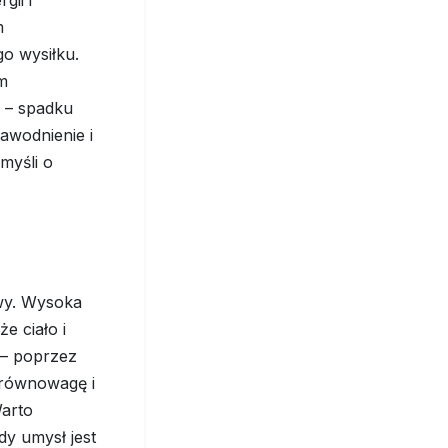
gii i
m
o wysiłku.
om
 – spadku
awodnienie i
myśli o
owy. Wysoka
e ciało i
 – poprzez
 równowagę i
Warto
dy umysł jest