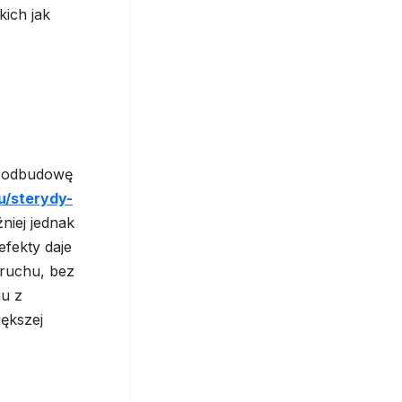
kich jak
ać odbudowę
u/sterydy-
niej jednak
efekty daje
ruchu, bez
iu z
iększej