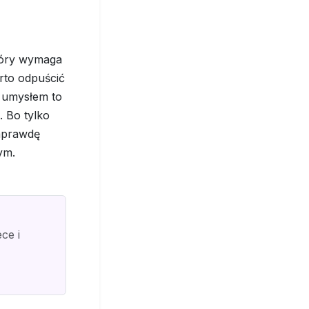
tóry wymaga
rto odpuścić
a umysłem to
. Bo tylko
aprawdę
ym.
ece i