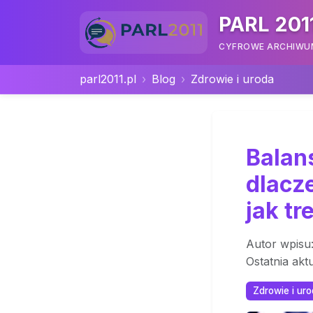
PARL 201
CYFROWE ARCHIWUM 
parl2011.pl
Blog
Zdrowie i uroda
Balan
dlacz
jak tr
Autor wpisu
Ostatnia akt
Zdrowie i ur