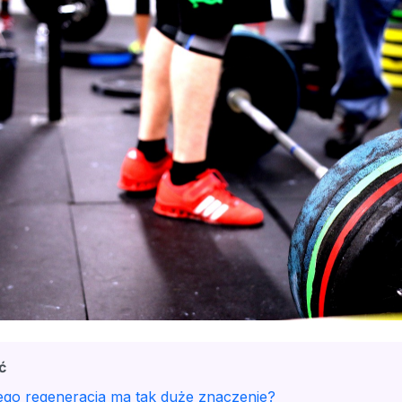
ć
ego regeneracja ma tak duże znaczenie?