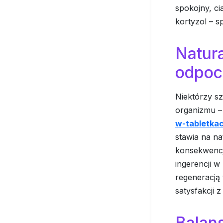
spokojny, ci
kortyzol – 
Natura
odpoc
Niektórzy s
organizmu –
w-tabletkac
stawia na na
konsekwencj
ingerencji w
regeneracją 
satysfakcji 
Balans