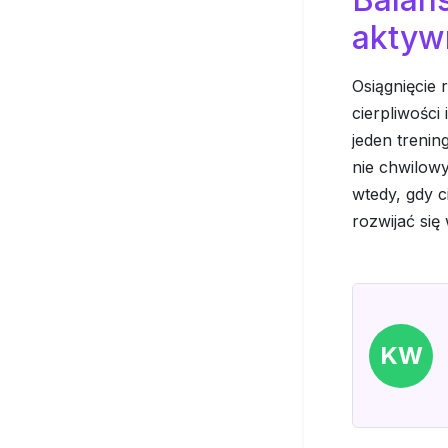
aktyw
Osiągnięcie
cierpliwośc
jeden trenin
nie chwilowy
wtedy, gdy 
rozwijać si
KW