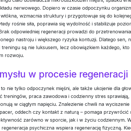
ingu ciało doświadcza mikrouszkodzeń mięśni, spadku ener
kładu nerwowego. Dopiero w czasie odpoczynku organiz
łókna, wzmacnia struktury i przygotowuje się do kolejneg
tedy rośnie siła, poprawia się wydolność i stabilizuje pozi
rak odpowiedniej regeneracji prowadzi do przetrenowania
onego nastroju i większego ryzyka kontuzji. Dlatego sen, n
 treningu są nie luksusem, lecz obowiązkiem każdego, kto 
m rozwoju.
mysłu w procesie regeneracji
to nie tylko odpoczynek mięśni, ale także ukojenie dla gł
 treningów, praca zawodowa i codzienny stres sprawiają, ż
onują w ciągłym napięciu. Znalezienie chwili na wyciszenie
spacer, oddech czy kontakt z naturą – pomaga przywrócić
ektywność zarówno w sporcie, jak i w życiu codziennym. 
 regeneracja psychiczna wspiera regenerację fizyczną. Kie