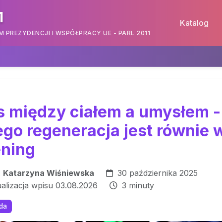
1
Katalog
PREZYDENCJI I WSPÓŁPRACY UE - PARL 2011
s między ciałem a umysłem -
ego regeneracja jest równie
ening
:
Katarzyna Wiśniewska
30 października 2025
ualizacja wpisu 03.08.2026
3 minuty
oda