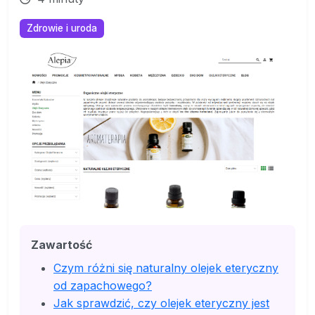
Zdrowie i uroda
Zawartość
Czym różni się naturalny olejek eteryczny
od zapachowego?
Jak sprawdzić, czy olejek eteryczny jest