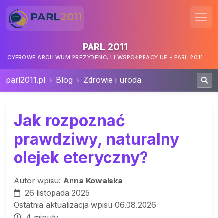
PARL 2011
CYFROWE ARCHIWUM PREZYDENCJI I WSPÓŁPRACY UE - PARL 2011
parl2011.pl
Blog
Zdrowie i uroda
Jak rozpoznać
prawdziwy, naturalny
olejek eteryczny?
Autor wpisu:
Anna Kowalska
26 listopada 2025
Ostatnia aktualizacja wpisu 06.08.2026
4 minuty