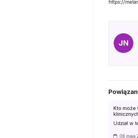
https://mela
JN
Powiązan
Kto może 
klinicznyc
Udział w te
08 maja 