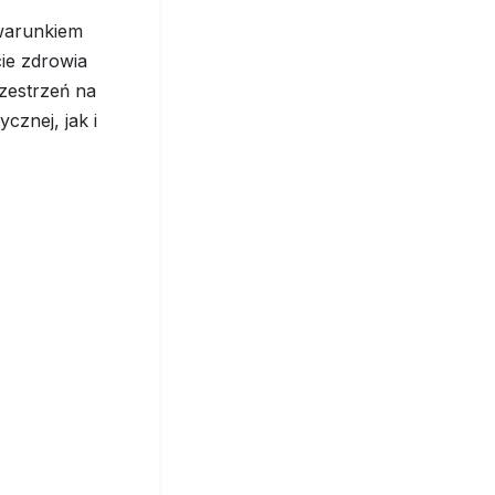
 warunkiem
cie zdrowia
rzestrzeń na
znej, jak i