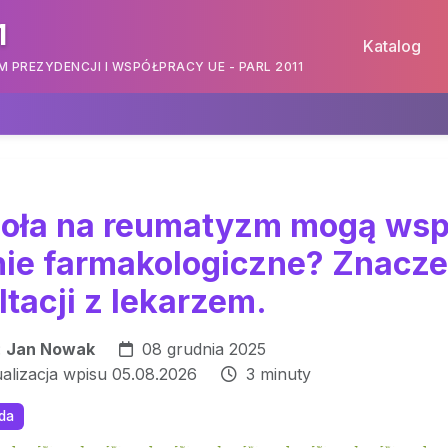
1
Katalog
PREZYDENCJI I WSPÓŁPRACY UE - PARL 2011
ioła na reumatyzm mogą wsp
nie farmakologiczne? Znacze
tacji z lekarzem.
:
Jan Nowak
08 grudnia 2025
ualizacja wpisu 05.08.2026
3 minuty
oda