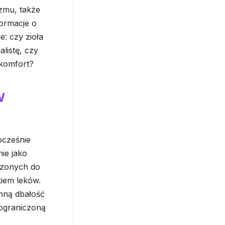
izmu, także
formacje o
e: czy zioła
listę, czy
 komfort?
w
ocześnie
nie jako
czonych do
kiem leków.
enną dbałość
 ograniczoną