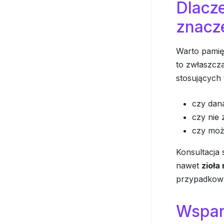
Dlacze
znacz
Warto pamięt
to zwłaszcz
stosujących 
czy dana
czy nie
czy moż
Konsultacja 
nawet
zioła
przypadkow
Wspar