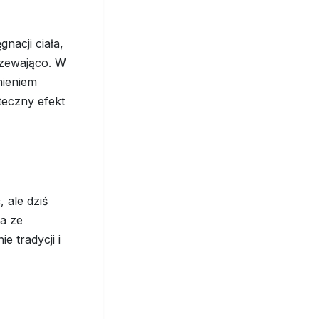
nacji ciała,
rzewająco. W
nieniem
teczny efekt
 ale dziś
a ze
e tradycji i