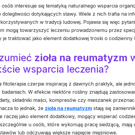
 osób interesuje się tematyką naturalnego wsparcia organ
 dolegliwości dotykających stawy. Wiele z nich trafia na in
korzystywanych w tradycji ludowej. Pojawia się więc pytani
m mogą towarzyszyć leczeniu prowadzonemu przez specja
y je traktować jako element dodatkowej troski o codzienny
ozumieć
zioła na reumatyzm
ście wsparcia leczenia?
fitoterapia czerpie inspirację z dawnych praktyk, ale jedn
a badaniach. W efekcie niektóre rośliny znajdują zastosowa
diety, składniki maści, kompresów czy mieszanek przezna
znacza to jednak, że
zioła na reumatyzm
stają się zamienni
 je raczej jako element dodatkowy, mogący wspierać codzi
 szczególnie u osób, które wykonują pracę siedzącą, mają
tawów lub odczuwają większe napięcie mięśniowe.