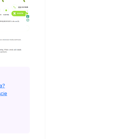
a?
cie