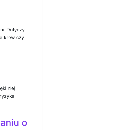
mi. Dotyczy
ce krew czy
ki niej
ryzyka
aniu o