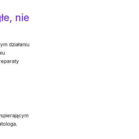
łe, nie
nym działaniu
niu
reparaty
wspierającym
tologa.