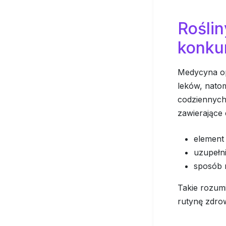
Roślin
konku
Medycyna opa
leków, natom
codziennych 
zawierające 
element 
uzupełni
sposób 
Takie rozum
rutynę zdrow