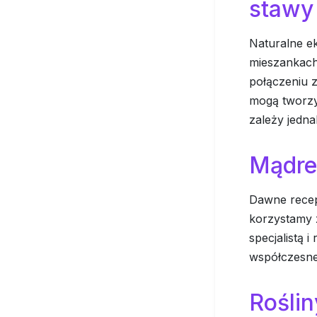
stawy
Naturalne ek
mieszankach
połączeniu 
mogą tworzyć
zależy jedna
Mądre 
Dawne recep
korzystamy 
specjalistą 
współczesne
Roślin