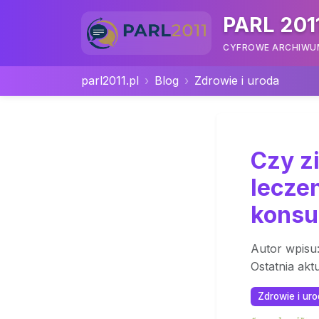
PARL 201
CYFROWE ARCHIWUM 
parl2011.pl
Blog
Zdrowie i uroda
Czy z
lecze
konsul
Autor wpisu
Ostatnia akt
Zdrowie i ur