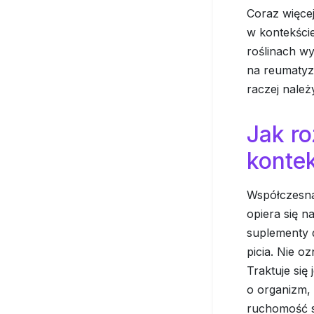
Coraz więcej
w kontekście
roślinach wy
na reumatyz
raczej należ
Jak r
kontek
Współczesna 
opiera się n
suplementy 
picia. Nie o
Traktuje się
o organizm,
ruchomość s