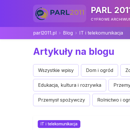
PARL 201
CYFROWE ARCHIWUM 
parl2011.pl
Blog
IT i telekomunikacja
Artykuły na blogu
Wszystkie wpisy
Dom i ogród
Zd
Edukacja, kultura i rozrywka
Przemys
Przemysł spożywczy
Rolnictwo i og
IT i telekomunikacja