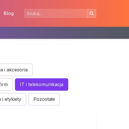
Blog
 i akcesoria
firm
IT i telekomunikacja
i etykiety
Pozostałe