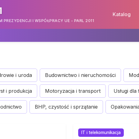
1
Katalog
PREZYDENCJI I WSPÓŁPRACY UE - PARL 2011
rowie i uroda
Budownictwo i nieruchomości
Moda
ł i produkcja
Motoryzacja i transport
Usługi dla 
rodnictwo
BHP, czystość i sprzątanie
Opakowania 
IT i telekomunikacja