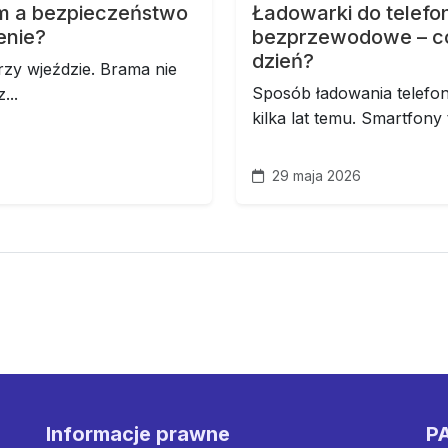
m a bezpieczeństwo
Ładowarki do telef
enie?
bezprzewodowe – co
dzień?
rzy wjeździe. Brama nie
Sposób ładowania telefon
...
kilka lat temu. Smartfony
29 maja 2026
Informacje prawne
PA