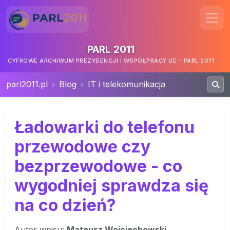
PARL 2011
CYFROWE ARCHIWUM PREZYDENCJI I WSPÓŁPRACY UE - PARL 2011
parl2011.pl
Blog
IT i telekomunikacja
Ładowarki do telefonu
przewodowe czy
bezprzewodowe - co
wygodniej sprawdza się
na co dzień?
Autor wpisu:
Mateusz Wojciechowski