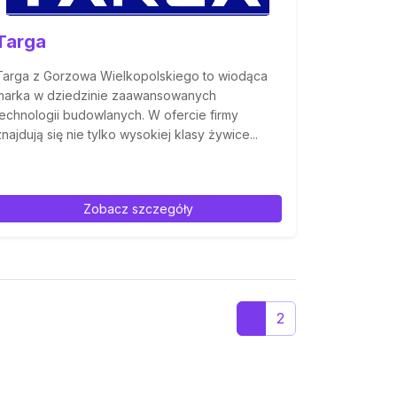
Targa
Targa z Gorzowa Wielkopolskiego to wiodąca
marka w dziedzinie zaawansowanych
technologii budowlanych. W ofercie firmy
znajdują się nie tylko wysokiej klasy żywice...
Zobacz szczegóły
1
2