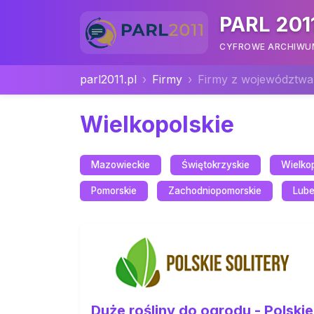
PARL 201
CYFROWE ARCHIWUM 
parl2011.pl
Firmy
Firmy z województwa
Wielkopolskie
Mazowieckie
Świętokrzyskie
Wielkop
Pomorskie
Zachodniopomorskie
Lube
Duże rośliny do ogrodu - Polskie