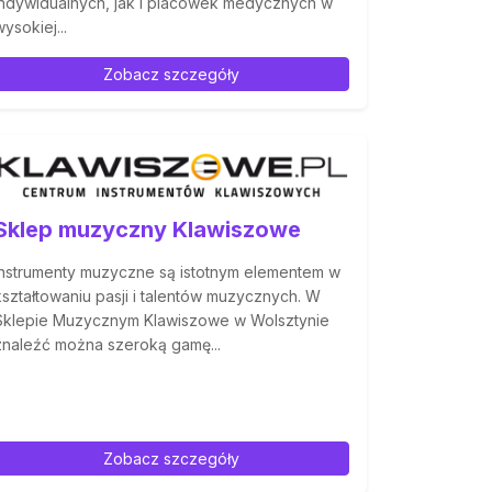
indywidualnych, jak i placówek medycznych w
wysokiej...
Zobacz szczegóły
Sklep muzyczny Klawiszowe
Instrumenty muzyczne są istotnym elementem w
kształtowaniu pasji i talentów muzycznych. W
Sklepie Muzycznym Klawiszowe w Wolsztynie
znaleźć można szeroką gamę...
Zobacz szczegóły