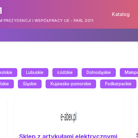
1
Katalog
PREZYDENCJI I WSPÓŁPRACY UE - PARL 2011
olskie
Lubuskie
Łódzkie
Dolnośląskie
Małopo
lskie
Śląskie
Kujawsko-pomorskie
Podkarpackie
Sklep z artykułami elektrycznymi