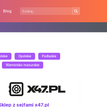
Blog
lskie
Opolskie
Podlaskie
Warmińsko-mazurskie
Sklep z sejfami x47.pl