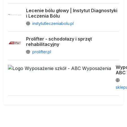
Lecenie bólu głowy | Instytut Diagnostyki
i Leczenia Bólu
instytutleczeniabolu.pl
Prolifter - schodołazy i sprzęt
rehabilitacyjny
prolifter.pl
Wypo
ABC 
sklep