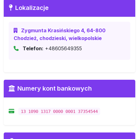
Lokalizacje
Zygmunta Krasińskiego 4, 64-800
Chodzież, chodzieski, wielkopolskie
Telefon:
+48605649355
Numery kont bankowych
13 1090 1317 0000 0001 37354544