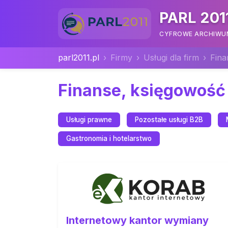
PARL 201
CYFROWE ARCHIWUM 
parl2011.pl
Firmy
Usługi dla firm
Fina
Finanse, księgowość 
Usługi prawne
Pozostałe usługi B2B
Gastronomia i hotelarstwo
Internetowy kantor wymiany