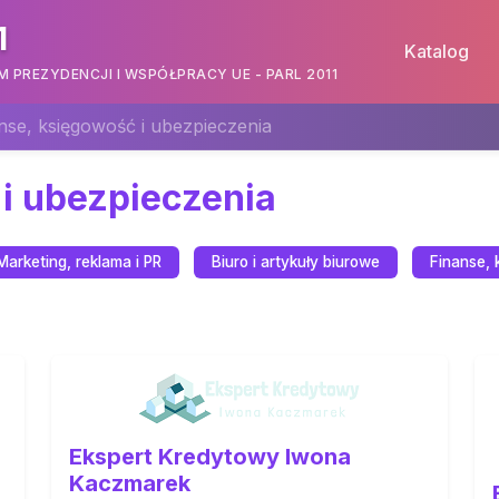
1
Katalog
PREZYDENCJI I WSPÓŁPRACY UE - PARL 2011
nse, księgowość i ubezpieczenia
i ubezpieczenia
Marketing, reklama i PR
Biuro i artykuły biurowe
Finanse, 
Ekspert Kredytowy Iwona
Kaczmarek