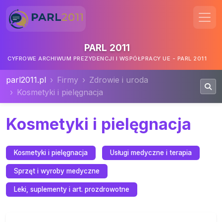
PARL 2011
CYFROWE ARCHIWUM PREZYDENCJI I WSPÓŁPRACY UE - PARL 2011
parl2011.pl
Firmy
Zdrowie i uroda
Kosmetyki i pielęgnacja
Kosmetyki i pielęgnacja
Kosmetyki i pielęgnacja
Usługi medyczne i terapia
Sprzęt i wyroby medyczne
Leki, suplementy i art. prozdrowotne