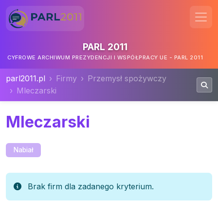
PARL 2011
CYFROWE ARCHIWUM PREZYDENCJI I WSPÓŁPRACY UE - PARL 2011
parl2011.pl
Firmy
Przemysł spożywczy
Mleczarski
Mleczarski
Nabiał
Brak firm dla zadanego kryterium.