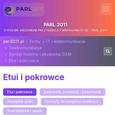
PARL 2011
CYFROWE ARCHIWUM PREZYDENCJI I WSPÓŁPRACY UE - PARL 2011
parl2011.pl
Firmy
IT i telekomunikacja
Telekomunikacja
Sprzęt mobilny i akcesoria GSM
Etui i pokrowce
Etui i pokrowce
Etui i pokrowce
Ładowarki, przewody i powerbanki
Akcesoria audio
Uchwyty do urządzeń mobilnych
Smartwatche i opaski