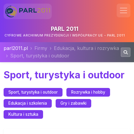
PARL 2011
CYFROWE ARCHIWUM PREZYDENCJI I WSPÓŁPRACY UE - PARL 2011
parl2011.pl
Firmy
Edukacja, kultura i rozrywka
Sport, turystyka i outdoor
Sport, turystyka i outdoor
Sport, turystyka i outdoor
Rozrywka i hobby
Edukacja i szkolenia
Gry i zabawki
Kultura i sztuka