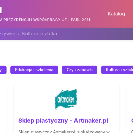
1
Katalog
PREZYDENCJI I WSPÓŁPRACY UE - PARL 2011
ozrywka
Kultura i sztuka
y
Edukacja i szkolenia
Gry i zabawki
Kultura i sztu
Sklep plastyczny - Artmaker.pl
Sklep plastyczny Artmaker.pl, zlokalizowany w