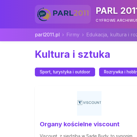
PARL 201
CYFROWE ARCHIWUM 
parl2011.pl
Firmy
Edukacja, kultura i r
Kultura i sztuka
Sport, turystyka i outdoor
Rozrywka i hobb
Organy kościelne viscount
Viscount, z siedzibą w Sade Budy, to synonim