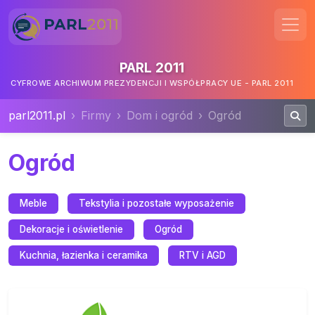
PARL 2011
CYFROWE ARCHIWUM PREZYDENCJI I WSPÓŁPRACY UE - PARL 2011
parl2011.pl
Firmy
Dom i ogród
Ogród
Ogród
Meble
Tekstylia i pozostałe wyposażenie
Dekoracje i oświetlenie
Ogród
Kuchnia, łazienka i ceramika
RTV i AGD