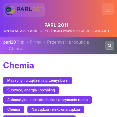
PARL 2011
CYFROWE ARCHIWUM PREZYDENCJI I WSPÓŁPRACY UE - PARL 2011
parl2011.pl
Firmy
Przemysł i produkcja
Chemia
Chemia
Maszyny i urządzenia przemysłowe
Surowce, energia i recykling
Automatyka, elektrotechnika i utrzymanie ruchu
Chemia
Narzędzia i elektronarzędzia