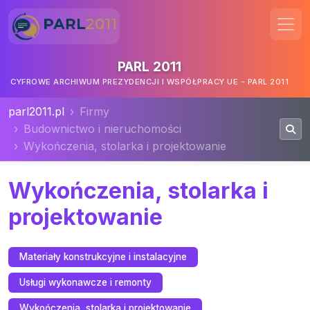
PARL 2011
CYFROWE ARCHIWUM PREZYDENCJI I WSPÓŁPRACY UE - PARL 2011
parl2011.pl
Firmy
Budownictwo i nieruchomości
Wykończenia, stolarka i projektowanie
Wykończenia, stolarka i
projektowanie
Materiały konstrukcyjne i instalacyjne
Usługi wykonawcze i remonty
Wykończenia, stolarka i projektowanie