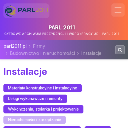
PARL 2011
CYFROWE ARCHIWUM PREZYDENCJI I WSPÓŁPRACY UE - PARL 2011
parl2011.pl
Firmy
Budownictwo i nieruchomości
Instalacje
Instalacje
Materiały konstrukcyjne i instalacyjne
Usługi wykonawcze i remonty
Wykończenia, stolarka i projektowanie
Nieruchomości i zarządzanie