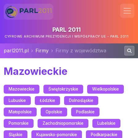
PARL 2011
CYFROWE ARCHIWUM PREZYDENCJI I WSPÓŁPRACY UE - PARL 2011
parl2011.pl
Firmy
Firmy z województwa
Mazowieckie
Mazowieckie
Świętokrzyskie
Wielkopolskie
Lubuskie
Łódzkie
Dolnośląskie
Małopolskie
Opolskie
Podlaskie
Pomorskie
Zachodniopomorskie
Lubelskie
Śląskie
Kujawsko-pomorskie
Podkarpackie