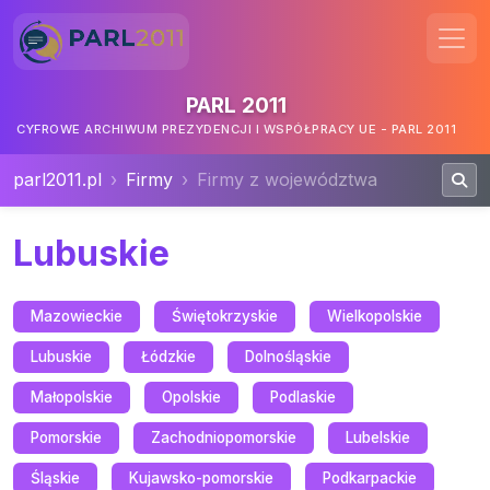
PARL 2011
CYFROWE ARCHIWUM PREZYDENCJI I WSPÓŁPRACY UE - PARL 2011
parl2011.pl
Firmy
Firmy z województwa
Lubuskie
Mazowieckie
Świętokrzyskie
Wielkopolskie
Lubuskie
Łódzkie
Dolnośląskie
Małopolskie
Opolskie
Podlaskie
Pomorskie
Zachodniopomorskie
Lubelskie
Śląskie
Kujawsko-pomorskie
Podkarpackie