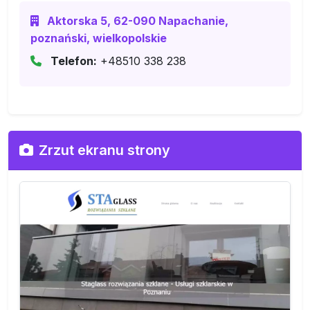
Aktorska 5, 62-090 Napachanie,
poznański, wielkopolskie
Telefon:
+48510 338 238
Zrzut ekranu strony