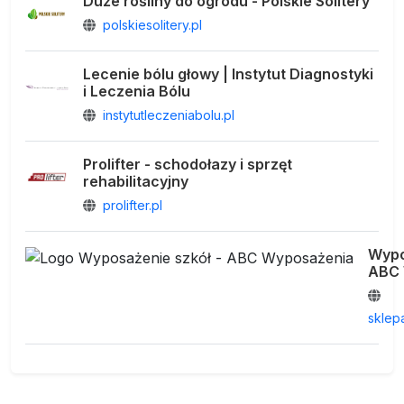
Duże rośliny do ogrodu - Polskie Solitery
polskiesolitery.pl
Lecenie bólu głowy | Instytut Diagnostyki
i Leczenia Bólu
instytutleczeniabolu.pl
Prolifter - schodołazy i sprzęt
rehabilitacyjny
prolifter.pl
Wypo
ABC 
sklep