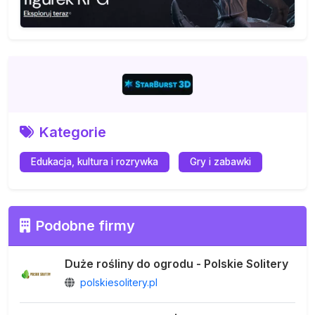
Kategorie
Edukacja, kultura i rozrywka
Gry i zabawki
Podobne firmy
Duże rośliny do ogrodu - Polskie Solitery
polskiesolitery.pl