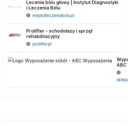
Lecenie bólu głowy | Instytut Diagnostyki
i Leczenia Bólu
instytutleczeniabolu.pl
Prolifter - schodołazy i sprzęt
rehabilitacyjny
prolifter.pl
Wypo
ABC 
sklep