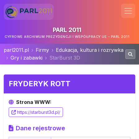
PARL 2011
CYFROWE ARCHIWUM PREZYDENCJI I WSPÓŁPRACY UE - PARL 2011
parl2011.pl
Firmy
Edukacja, kultura i rozrywka
Gry i zabawki
StarBurst 3D
FRYDERYK ROTT
Strona WWW:
https://starburst3d.pl/
Dane rejestrowe