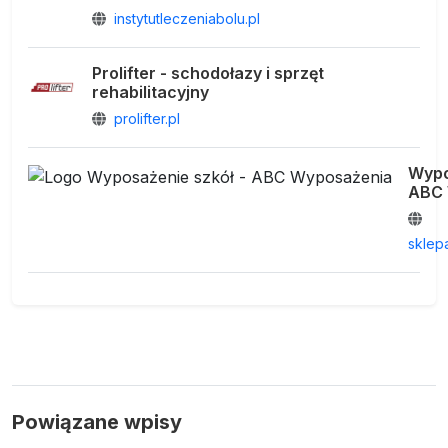
instytutleczeniabolu.pl
Prolifter - schodołazy i sprzęt
rehabilitacyjny
prolifter.pl
Wypo
ABC 
sklep
Powiązane wpisy