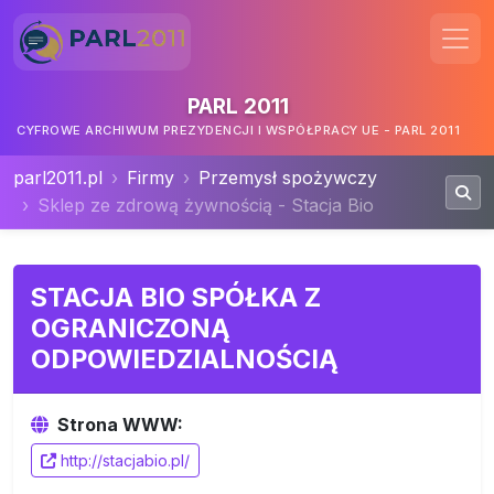
PARL 2011
CYFROWE ARCHIWUM PREZYDENCJI I WSPÓŁPRACY UE - PARL 2011
parl2011.pl
Firmy
Przemysł spożywczy
Sklep ze zdrową żywnością - Stacja Bio
STACJA BIO SPÓŁKA Z
OGRANICZONĄ
ODPOWIEDZIALNOŚCIĄ
Strona WWW:
http://stacjabio.pl/