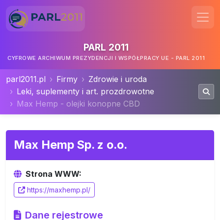
PARL 2011
CYFROWE ARCHIWUM PREZYDENCJI I WSPÓŁPRACY UE - PARL 2011
parl2011.pl
Firmy
Zdrowie i uroda
Leki, suplementy i art. prozdrowotne
Max Hemp - olejki konopne CBD
Max Hemp Sp. z o.o.
Strona WWW:
https://maxhemp.pl/
Dane rejestrowe