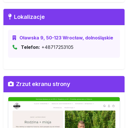
Lokalizacje
Oławska 9, 50-123 Wrocław, dolnośląskie
Telefon:
+48717253105
Zrzut ekranu strony