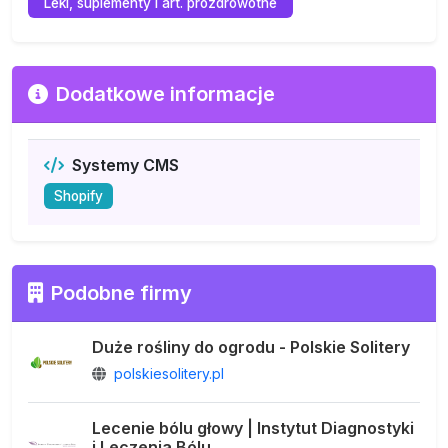
Leki, suplementy i art. prozdrowotne
Dodatkowe informacje
Systemy CMS
Shopify
Podobne firmy
Duże rośliny do ogrodu - Polskie Solitery
polskiesolitery.pl
Lecenie bólu głowy | Instytut Diagnostyki
i Leczenia Bólu