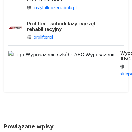
instytutleczeniabolu.pl
Prolifter - schodołazy i sprzęt
rehabilitacyjny
prolifter.pl
Wypo
ABC 
sklep
Powiązane wpisy