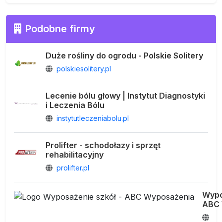
Podobne firmy
Duże rośliny do ogrodu - Polskie Solitery
polskiesolitery.pl
Lecenie bólu głowy | Instytut Diagnostyki
i Leczenia Bólu
instytutleczeniabolu.pl
Prolifter - schodołazy i sprzęt
rehabilitacyjny
prolifter.pl
Wypo
ABC 