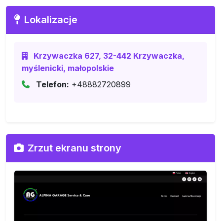
Lokalizacje
Krzywaczka 627, 32-442 Krzywaczka,
myślenicki, małopolskie
Telefon:
+48882720899
Zrzut ekranu strony