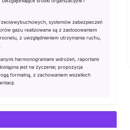
względniające środki organizacyjne i
w przeciwwybuchowych, systemów zabezpieczeń
torów gazu realizowane są z zastosowaniem
personelu, z uwzględnieniem utrzymania ruchu,
.
wanymi harmonogramami wdrożeń, raportami
ostępna jest na życzenie; propozycja
ogą formalną, z zachowaniem wszelkich
tacji.