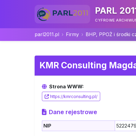
PARL 201
CYFROWE ARCHIWUM 
parl2011.pl
Firmy
BHP, PPOŻ i środki c
KMR Consulting Magd
Strona WWW:
https://kmrconsulting.pl/
Dane rejestrowe
NIP
522247