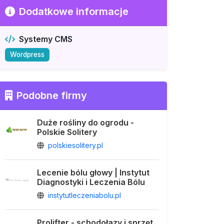
Dodatkowe informacje
Systemy CMS
Wordpress
Podobne firmy
Duże rośliny do ogrodu -
Polskie Solitery
polskiesolitery.pl
Lecenie bólu głowy | Instytut
Diagnostyki i Leczenia Bólu
instytutleczeniabolu.pl
Prolifter - schodołazy i sprzęt