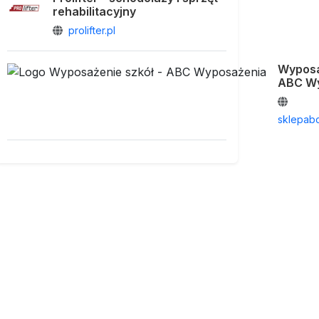
rehabilitacyjny
prolifter.pl
Wyposa
ABC W
sklepab