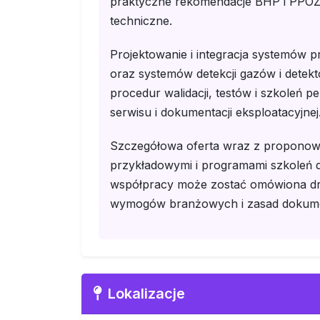
praktyczne rekomendacje BHP i PPOŻ u
techniczne.
Projektowanie i integracja systemó
oraz systemów detekcji gazów i detek
procedur walidacji, testów i szkoleń 
serwisu i dokumentacji eksploatacyjnej
Szczegółowa oferta wraz z propono
przykładowymi i programami szkoleń d
współpracy może zostać omówiona dr
wymogów branżowych i zasad dokumen
Lokalizacje