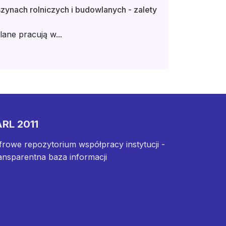
ynach rolniczych i budowlanych - zalety
ane pracują w...
RL 2011
frowe repozytorium współpracy instytucji -
ansparentna baza informacji