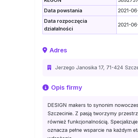
REGON
389273
Data powstania
2021-06
Data rozpoczęcia
2021-06
działalności
Adres
Jerzego Janosika 17, 71-424 Szcze
Opis firmy
DESIGN makers to synonim nowoczesn
Szczecinie. Z pasją tworzymy przestrze
również funkcjonalnością. Specjalizuj
oznacza pełne wsparcie na każdym etapi