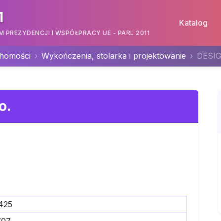
1
Katalog
PREZYDENCJI I WSPÓŁPRACY UE - PARL 2011
chomości
Wykończenia, stolarka i projektowanie
DESIG
o.
425