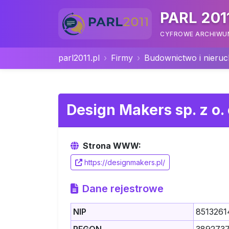
PARL 201
CYFROWE ARCHIWUM 
parl2011.pl
Firmy
Budownictwo i nieru
Design Makers sp. z o. 
Strona WWW:
https://designmakers.pl/
Dane rejestrowe
NIP
8513261