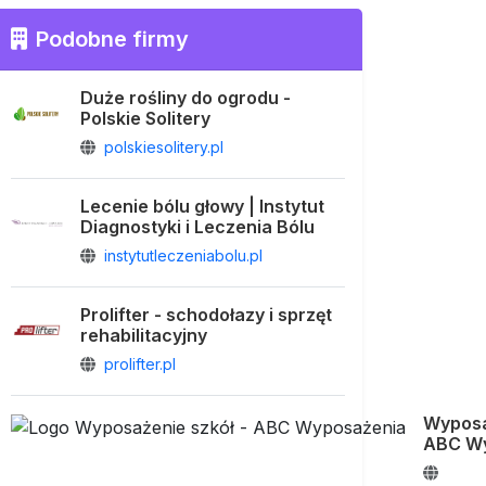
Podobne firmy
Duże rośliny do ogrodu -
Polskie Solitery
polskiesolitery.pl
Lecenie bólu głowy | Instytut
Diagnostyki i Leczenia Bólu
instytutleczeniabolu.pl
Prolifter - schodołazy i sprzęt
rehabilitacyjny
prolifter.pl
Wyposa
ABC W