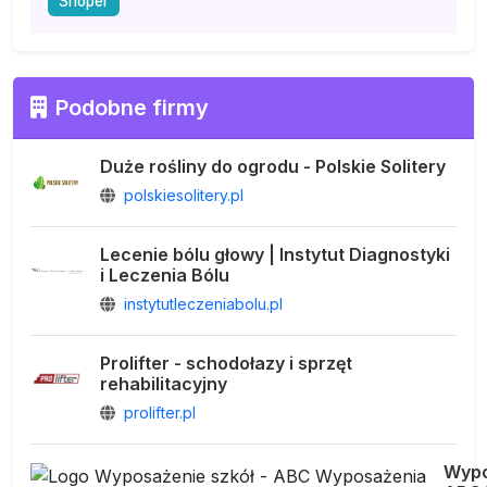
Shoper
Podobne firmy
Duże rośliny do ogrodu - Polskie Solitery
polskiesolitery.pl
Lecenie bólu głowy | Instytut Diagnostyki
i Leczenia Bólu
instytutleczeniabolu.pl
Prolifter - schodołazy i sprzęt
rehabilitacyjny
prolifter.pl
Wypo