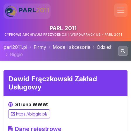
PARL 2011
CYFROWE ARCHIWUM PREZYDENCJI I WSPÓŁPRACY UE - PARL 2011
parl2011.pl
Firmy
Moda i akcesoria
Odzież
Biggie
Dawid Frączkowski Zakład
Usługowy
Strona WWW:
https://biggie.pl/
Dane rejestrowe