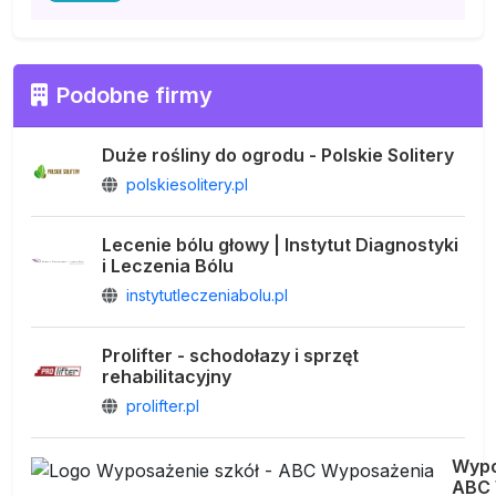
Podobne firmy
Duże rośliny do ogrodu - Polskie Solitery
polskiesolitery.pl
Lecenie bólu głowy | Instytut Diagnostyki
i Leczenia Bólu
instytutleczeniabolu.pl
Prolifter - schodołazy i sprzęt
rehabilitacyjny
prolifter.pl
Wypo
ABC 