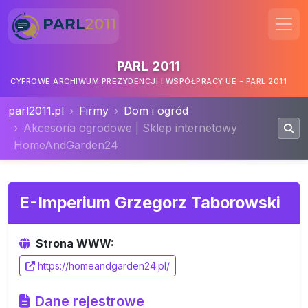
PARL 2011
CYFROWE ARCHIWUM PREZYDENCJI I WSPÓŁPRACY UE - PARL 2011
parl2011.pl
Firmy
Dom i ogród
Akcesoria ogrodowe | Sklep internetowy
HomeAndGarden24
E-Imperium Grzegorz Taborowski
Strona WWW:
https://homeandgarden24.pl/
Dane rejestrowe