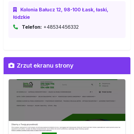
Kolonia Bałucz 12, 98-100 Łask, łaski,
łódzkie
Telefon:
+48534456332
Zrzut ekranu strony