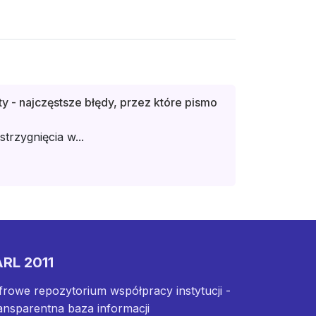
y - najczęstsze błędy, przez które pismo
rzygnięcia w...
RL 2011
frowe repozytorium współpracy instytucji -
ansparentna baza informacji