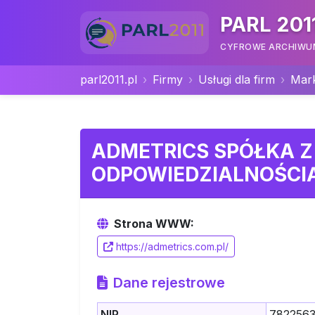
PARL 201
CYFROWE ARCHIWUM 
parl2011.pl
Firmy
Usługi dla firm
Mark
ADMETRICS SPÓŁKA 
ODPOWIEDZIALNOŚCI
Strona WWW:
https://admetrics.com.pl/
Dane rejestrowe
NIP
782256