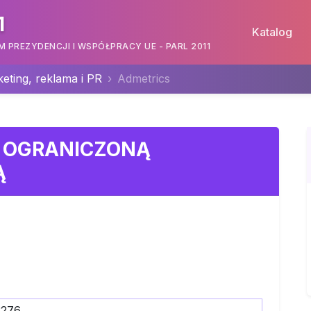
1
Katalog
PREZYDENCJI I WSPÓŁPRACY UE - PARL 2011
eting, reklama i PR
Admetrics
Z OGRANICZONĄ
Ą
3276