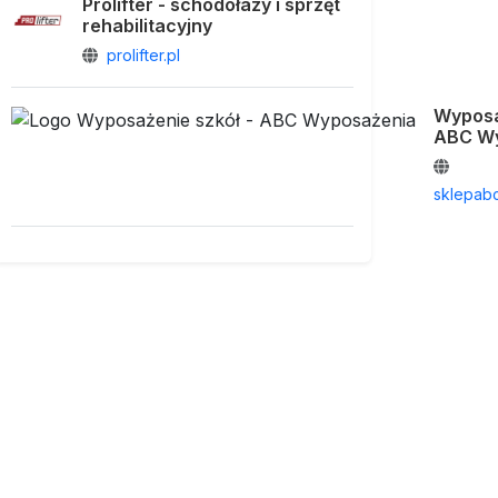
Prolifter - schodołazy i sprzęt
rehabilitacyjny
prolifter.pl
Wyposa
ABC W
sklepab