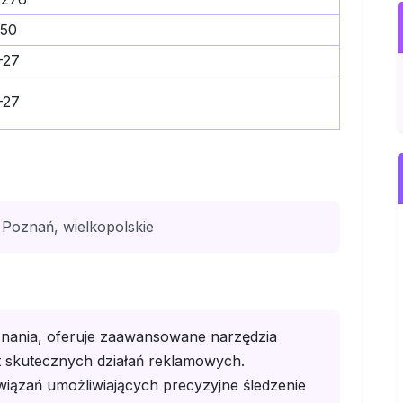
550
-27
-27
 Poznań, wielkopolskie
znania, oferuje zaawansowane narzędzia
t skutecznych działań reklamowych.
wiązań umożliwiających precyzyjne śledzenie