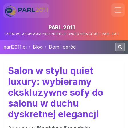
PARL 2011
CYFROWE ARCHIWUM PREZYDENCJI I WSPÓŁPRACY UE - PARL 2011
parl2011.pl
Blog
Dom i ogród
Salon w stylu quiet
luxury: wybieramy
ekskluzywne sofy do
salonu w duchu
dyskretnej elegancji
Autor wpisu:
Magdalena Szymańska