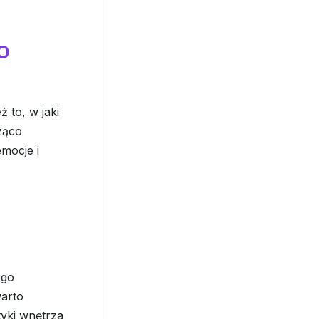
o
ż to, w jaki
ząco
mocje i
ego
warto
yki wnętrza