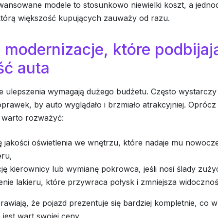
awansowane modele to stosunkowo niewielki koszt, a jedno
 którą większość kupujących zauważy od razu.
 modernizacje, które podbijaj
ść auta
ie ulepszenia wymagają dużego budżetu. Często wystarczy 
prawek, by auto wyglądało i brzmiało atrakcyjniej. Opróc
a warto rozważyć:
 jakości oświetlenia we wnętrzu, które nadaje mu nowocz
eru,
ę kierownicy lub wymianę pokrowca, jeśli nosi ślady zużyc
nie lakieru, które przywraca połysk i zmniejsza widocznoś
rawiają, że pojazd prezentuje się bardziej kompletnie, co 
 jest wart swojej ceny.