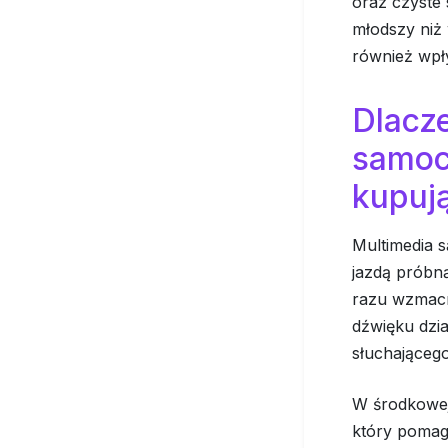
oraz czyste 
młodszy niż
również wpł
Dlacze
samoc
kupuj
Multimedia s
jazdą próbn
razu wzmacn
dźwięku dzia
słuchającego
W środkowej 
który pomag