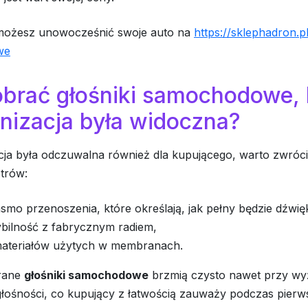
możesz unowocześnić swoje auto na
https://sklephadron.pl
we
obrać głośniki samochodowe,
nizacja była widoczna?
cja była odczuwalna również dla kupującego, warto zwróc
trów:
smo przenoszenia, które określają, jak pełny będzie dźwię
bilność z fabrycznym radiem,
materiałów użytych w membranach.
rane
głośniki samochodowe
brzmią czysto nawet przy w
łośności, co kupujący z łatwością zauważy podczas pier