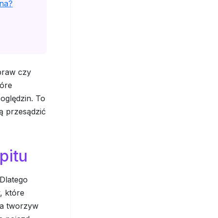
zna?
praw czy
tóre
oględzin. To
gą przesądzić
pitu
 Dlatego
, które
cja tworzyw