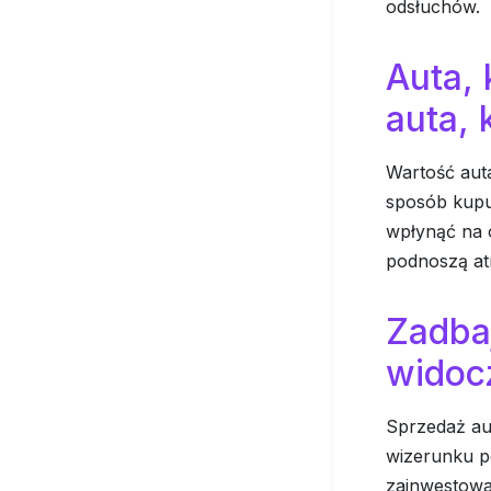
odsłuchów.
Auta, 
auta, 
Wartość auta
sposób kupu
wpłynąć na 
podnoszą at
Zadbaj
widoc
Sprzedaż aut
wizerunku po
zainwestowa