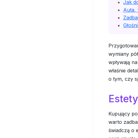
Jak d
Auta, 
Zadbaj
Głośn
Przygotowan
wymiany pół 
wpływają na
właśnie deta
o tym, czy s
Estety
Kupujący po
warto zadba
świadczą o e