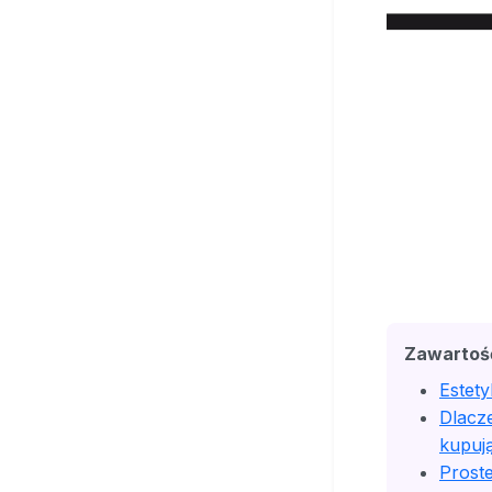
Zawartoś
Estety
Dlacz
kupuj
Proste