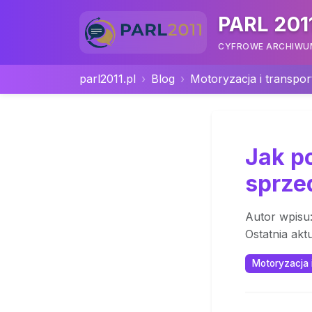
PARL 201
CYFROWE ARCHIWUM 
parl2011.pl
Blog
Motoryzacja i transpor
Jak p
sprzed
Autor wpisu
Ostatnia akt
Motoryzacja i