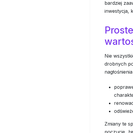
bardziej za
inwestycja,
Proste
warto
Nie wszystk
drobnych po
nagłośnieni
poprawę
charakt
renowacj
odświeże
Zmiany te sp
poczucie, że