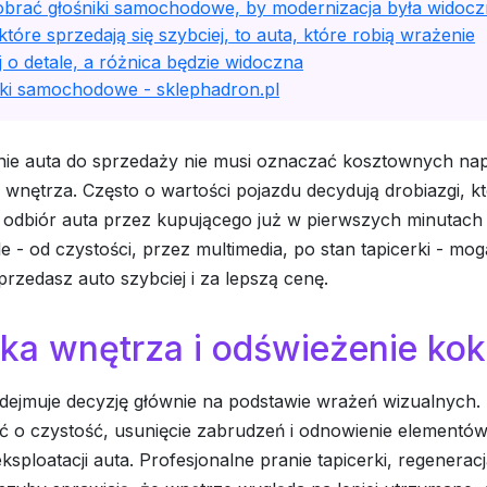
obrać głośniki samochodowe, by modernizacja była widoc
które sprzedają się szybciej, to auta, które robią wrażenie
 o detale, a różnica będzie widoczna
iki samochodowe - sklephadron.pl
ie auta do sprzedaży nie musi oznaczać kosztownych na
wnętrza. Często o wartości pojazdu decydują drobiazgi, k
 odbiór auta przez kupującego już w pierwszych minutach 
le - od czystości, przez multimedia, po stan tapicerki - mo
przedasz auto szybciej i za lepszą cenę.
ka wnętrza i odświeżenie kok
dejmuje decyzję głównie na podstawie wrażeń wizualnych.
ć o czystość, usunięcie zabrudzeń i odnowienie elementów
ksploatacji auta. Profesjonalne pranie tapicerki, regenera