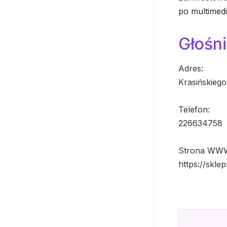
po multimedi
Głośn
Adres:
Krasińskieg
Telefon:
226634758
Strona WW
https://skle