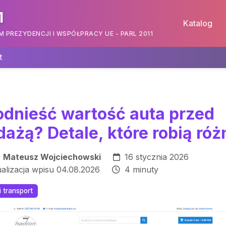
1
Katalog
PREZYDENCJI I WSPÓŁPRACY UE - PARL 2011
t
odnieść wartość auta przed
ażą? Detale, które robią róż
:
Mateusz Wojciechowski
16 stycznia 2026
ualizacja wpisu 04.08.2026
4 minuty
 transport