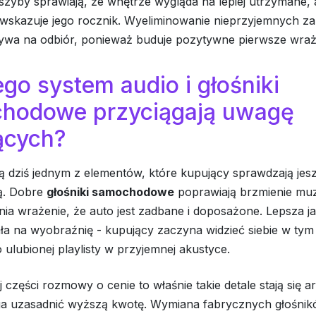
szyby sprawiają, że wnętrze wygląda na lepiej utrzymane,
 wskazuje jego rocznik. Wyeliminowanie nieprzyjemnych 
ywa na odbiór, ponieważ buduje pozytywne pierwsze wraż
go system audio i głośniki
hodowe przyciągają uwagę
ących?
ą dziś jednym z elementów, które kupujący sprawdzają jes
ą. Dobre
głośniki samochodowe
poprawiają brzmienie muzy
ia wrażenie, że auto jest zadbane i doposażone. Lepsza j
ła na wyobraźnię - kupujący zaczyna widzieć siebie w tym 
 ulubionej playlisty w przyjemnej akustyce.
części rozmowy o cenie to właśnie takie detale stają się 
a uzasadnić wyższą kwotę. Wymiana fabrycznych głośnik