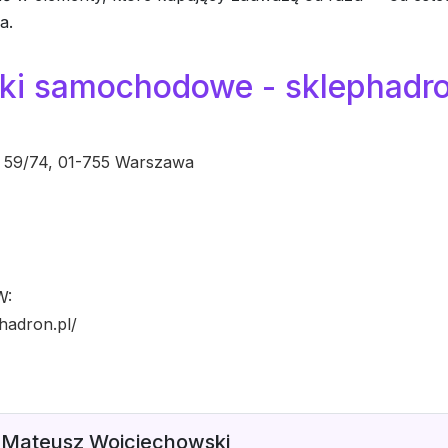
a.
iki samochodowe - sklephadro
o 59/74, 01-755 Warszawa
W:
phadron.pl/
Mateusz Wojciechowski