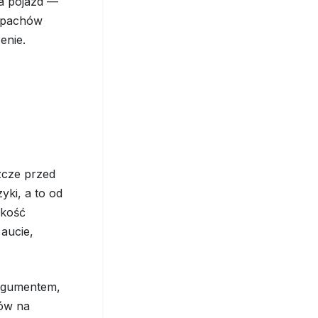
 a pojazd —
zapachów
enie.
zcze przed
ki, a to od
akość
aucie,
argumentem,
ów na