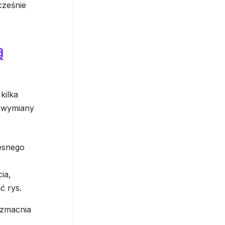
cześnie
ą
kilka
z wymiany
esnego
ia,
ć rys.
wzmacnia