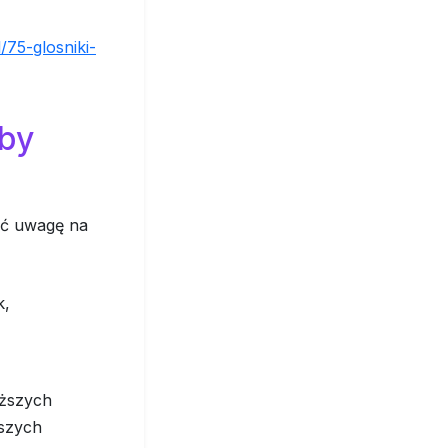
/75-glosniki-
 by
ić uwagę na
k,
yższych
wszych