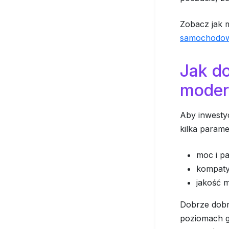
Zobacz jak 
samochodo
Jak d
moder
Aby inwesty
kilka parame
moc i pa
kompaty
jakość 
Dobrze dob
poziomach g