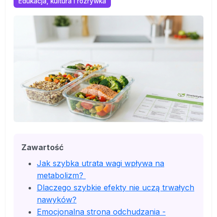
Edukacja, kultura i rozrywka
Zawartość
Jak szybka utrata wagi wpływa na
metabolizm?
Dlaczego szybkie efekty nie uczą trwałych
nawyków?
Emocjonalna strona odchudzania -