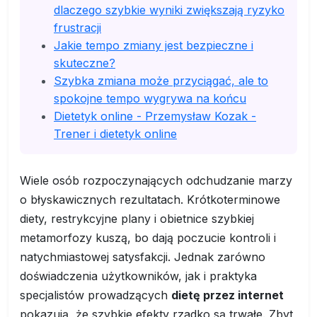
dlaczego szybkie wyniki zwiększają ryzyko
frustracji
Jakie tempo zmiany jest bezpieczne i
skuteczne?
Szybka zmiana może przyciągać, ale to
spokojne tempo wygrywa na końcu
Dietetyk online - Przemysław Kozak -
Trener i dietetyk online
Wiele osób rozpoczynających odchudzanie marzy
o błyskawicznych rezultatach. Krótkoterminowe
diety, restrykcyjne plany i obietnice szybkiej
metamorfozy kuszą, bo dają poczucie kontroli i
natychmiastowej satysfakcji. Jednak zarówno
doświadczenia użytkowników, jak i praktyka
specjalistów prowadzących
dietę przez internet
pokazują, że szybkie efekty rzadko są trwałe. Zbyt